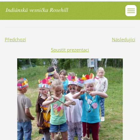
Indiánská vesnička Rosehill
Předchozí
Následující
Spustit prezentaci