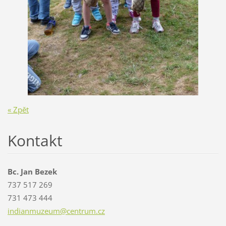
« Zpět
Kontakt
Bc. Jan Bezek
737 517 269
731 473 444
indianmu
zeum@cen
trum.cz