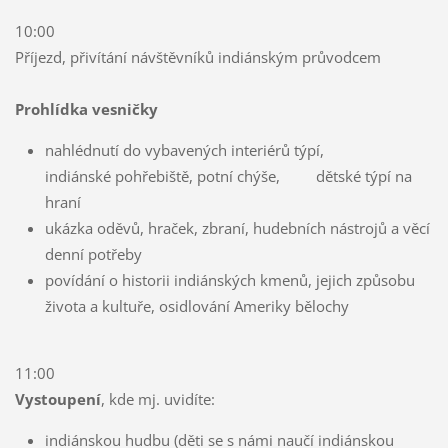
10:00
Příjezd, přivítání návštěvníků indiánským průvodcem
Prohlídka vesničky
nahlédnutí do vybavených interiérů týpí,
indiánské pohřebiště, potní chýše, dětské týpí na
hraní
ukázka oděvů, hraček, zbraní, hudebních nástrojů a věcí
denní potřeby
povídání o historii indiánských kmenů, jejich způsobu
života a kultuře, osidlování Ameriky bělochy
11:00
Vystoupení
, kde mj. uvidíte:
indiánskou hudbu (děti se s námi naučí indiánskou