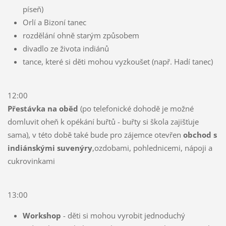
píseň)
Orlí a Bizoní tanec
rozdělání ohně starým způsobem
divadlo ze života indiánů
tance, které si děti mohou vyzkoušet (např. Hadí tanec)
12:00
Přestávka na oběd
(po telefonické dohodě je možné
domluvit oheň k opékání buřtů - buřty si škola zajišťuje
sama), v této době také bude pro zájemce otevřen
obchod s
indiánskými suvenýry
,ozdobami, pohlednicemi, nápoji a
cukrovinkami
13:00
Workshop
- děti si mohou vyrobit jednoduchý