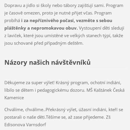
Dopravu a jídlo si školy nebo tábory zajišťují sami. Program
je časově omezen, proto je nutné přijet včas. Program
probíhá
i za nepříznivého počasí, vezměte s
sebou
pláštěnky a nepromokavou obuv.
Vystoupení děti sledují
z laviček, které jsou umístěné ve velkých stanech týpí, takže
jsou schované před případným deštěm.
Názory našich návštěvníků
Děkujeme za super výlet! Krásný program, ochotní indiáni,
líbilo se dětem i pedagogickému dozoru. MŠ Kaštánek Česká
Kamenice
Chválíme, chválíme..Překrásný výlet, úžasní indiáni, kteří se
postarali o naše děti.Těšíme se, až zase přijedeme. Zš
Edisonova Varnsdorf