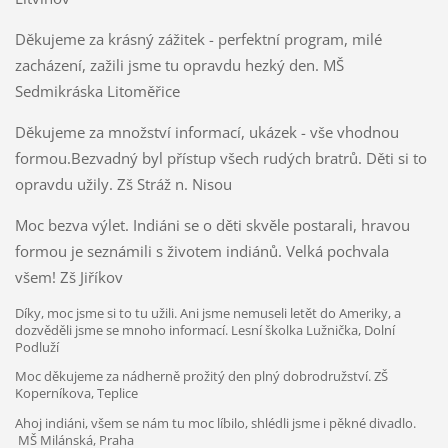
Děkujeme za krásný zážitek - perfektní program, milé
zacházení, zažili jsme tu opravdu hezký den. MŠ
Sedmikráska Litoměřice
Děkujeme za množství informací, ukázek - vše vhodnou
formou.Bezvadný byl přístup všech rudých bratrů. Děti si to
opravdu užily. Zš Stráž n. Nisou
Moc bezva výlet. Indiáni se o děti skvěle postarali, hravou
formou je seznámili s životem indiánů. Velká pochvala
všem! Zš Jiříkov
Díky, moc jsme si to tu užili. Ani jsme nemuseli letět do Ameriky, a
dozvěděli jsme se mnoho informací. Lesní školka Lužnička, Dolní
Podluží
Moc děkujeme za nádherně prožitý den plný dobrodružství. ZŠ
Koperníkova, Teplice
Ahoj indiáni, všem se nám tu moc líbilo, shlédli jsme i pěkné divadlo.
MŠ Milánská, Praha