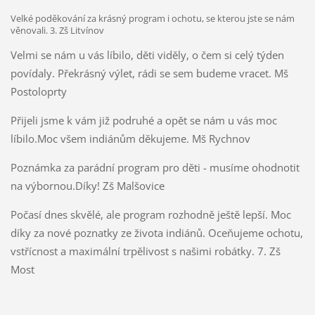
Velké poděkování za krásný program i ochotu, se kterou jste se nám
věnovali. 3. Zš Litvínov
Velmi se nám u vás líbilo, děti viděly, o čem si celý týden
povídaly. Překrásný výlet, rádi se sem budeme vracet. Mš
Postoloprty
Přijeli jsme k vám již podruhé a opět se nám u vás moc
líbilo.Moc všem indiánům děkujeme. Mš Rychnov
Poznámka za parádní program pro děti - musíme ohodnotit
na výbornou.Díky! Zš Malšovice
Počasí dnes skvělé, ale program rozhodně ještě lepší. Moc
díky za nové poznatky ze života indiánů. Oceňujeme ochotu,
vstřícnost a maximální trpělivost s našimi robátky. 7. Zš
Most