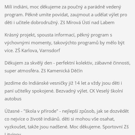
Milí indiáni, moc děkujeme za poučný a parádně vedený
program. Pěkně umíte povídat, zaujmout a udělat výlet pro
děti i učitele dobrodružný. Zš Mírová Ústí nad Labem
Krásný projekt, spousta informací, pěkný program s
výchovnými momenty, takovýchto programů by mělo být
více. ZŠ Karlova, Varnsdorf
Děkujem za skvělý den - perfektní kolektiv, zábavné činnosti,
super atmosféra. Zš Kamenická Děčín
Jezdíme do Indiánské vesničky již 14 let a vždy jsou děti i
paní učitelky spokojené. Bezvadný výlet. CK Veselý školní
autobus
Úžasné - "škola v přírode" - nejlepší způsob, jak se dozvědět
co nejvíce o životě indiánů. děti si mohou vše osahat,
vyzkoušet, takže jsou nadšené. Moc děkujeme. Sportovní Zš
Litvínov