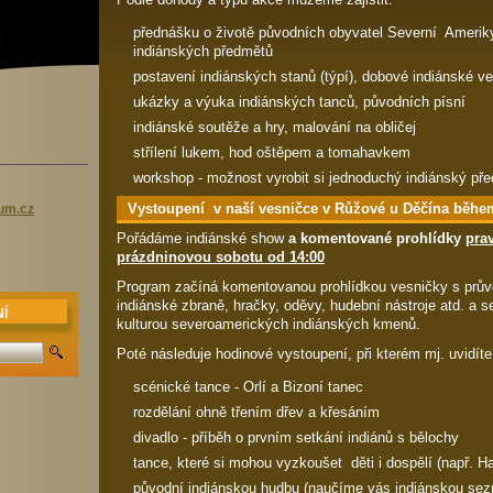
přednášku o životě původních obyvatel Severní Ameriky
indiánských předmětů
postavení indiánských stanů (týpí), dobové indiánské v
ukázky a výuka indiánských tanců, původních písní
indiánské soutěže a hry, malování na obličej
střílení lukem, hod oštěpem a tomahavkem
workshop - možnost vyrobit si jednoduchý indiánský př
Vystoupení
v naší vesničce v Růžové u Děčína během
rum.cz
Pořádáme indiánské show
a komentované prohlídky
pra
prázdninovou sobotu od 14:00
Program začíná komentovanou prohlídkou vesničky s prův
indiánské zbraně, hračky, oděvy, hudební nástroje atd. a s
Í
kulturou severoamerických indiánských kmenů.
Poté následuje hodinové vystoupení, při kterém mj. uvidít
scénické tance - Orlí a Bizoní tanec
rozdělání ohně třením dřev a křesáním
divadlo - příběh o prvním setkání indiánů s bělochy
tance, které si mohou vyzkoušet děti i dospělí (např. H
původní indiánskou hudbu (naučíme vás indiánskou se