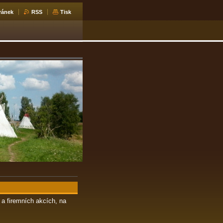
ránek
RSS
Tisk
 a firemních akcích, na