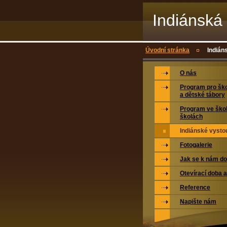
Indiánská 
Úvodní stránka
Indián
O nás
Program pro ško
a dětské tábory
Program ve ško
školách
Indiánské vysto
Fotogalerie
Jak se k nám do
Otevírací doba 
Reference
Napište nám