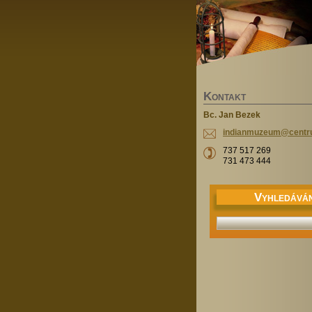
K
ONTAKT
Bc. Jan Bezek
indianmu
zeum@cen
t
737 517 269
731 473 444
V
YHLEDÁVÁN