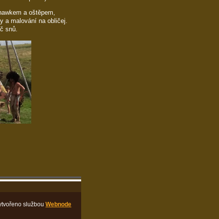
ahawkem a oštěpem,
y a malování na obličej.
č snů.
ytvořeno službou
Webnode