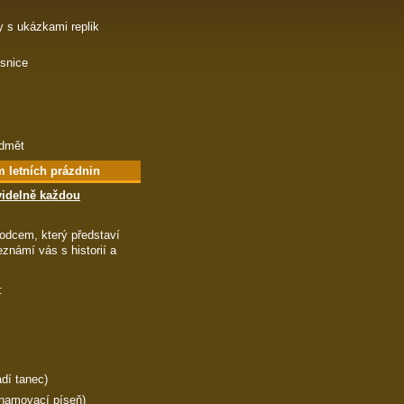
 s ukázkami replik
esnice
edmět
 letních prázdnin
videlně každou
odcem, který představí
eznámí vás s historií a
e:
adí tanec)
znamovací píseň)