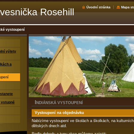
Úvodní stránka
Mapa st
vesnička Rosehill
ské vystoupení
lní výlety
lkách a
upení
stanete
I
a vstupné
NDIÁNSKÁ VYSTOUPENÍ
Vystoupení na objednávku
Nabízíme vystoupení ve školách a školkách, na kulturních
dětských dnech atd.
Podle dohody a typu akce můžeme zajistit: