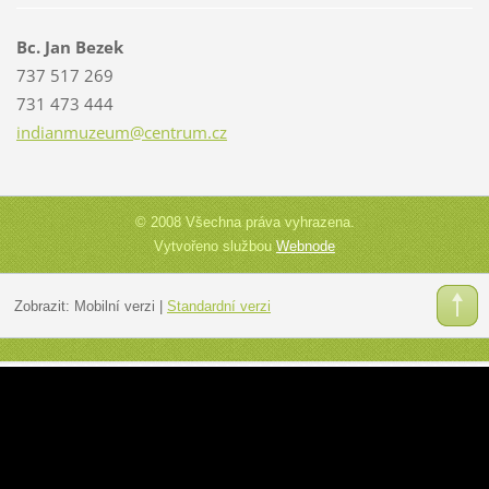
Bc. Jan Bezek
737 517 269
731 473 444
indianmu
zeum@cen
trum.cz
© 2008 Všechna práva vyhrazena.
Vytvořeno službou
Webnode
Zobrazit:
Mobilní verzi
|
Standardní verzi