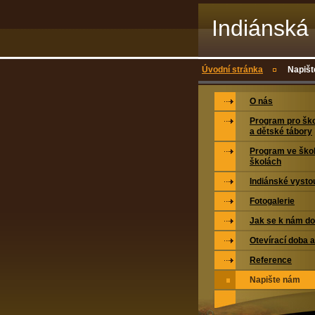
Indiánská 
Úvodní stránka
Napiš
O nás
Program pro ško
a dětské tábory
Program ve ško
školách
Indiánské vysto
Fotogalerie
Jak se k nám do
Otevírací doba 
Reference
Napište nám