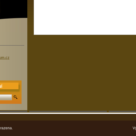
rum.cz
Í
razena.
V