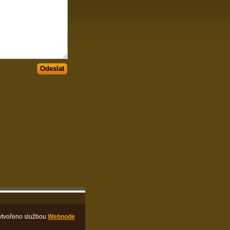
Odeslat
ytvořeno službou
Webnode