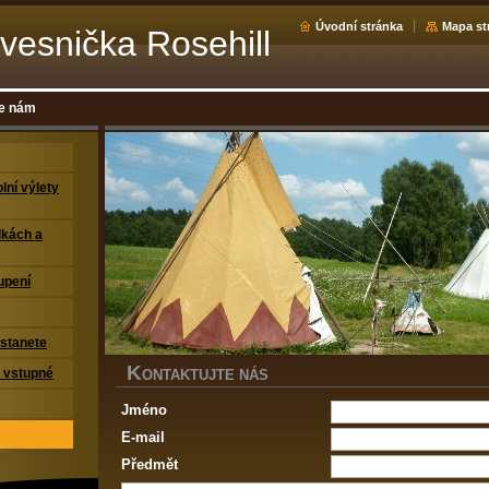
Úvodní stránka
Mapa st
vesnička Rosehill
te nám
lní výlety
lkách a
upení
stanete
K
a vstupné
ONTAKTUJTE NÁS
Jméno
E-mail
Předmět