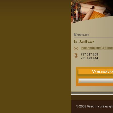
K
ONTAKT
Bc. Jan Bezek
indianmu
zeum@cen
t
737 517 269
731 473 444
V
YHLEDÁVÁN
© 2008 Všechna práva vyh