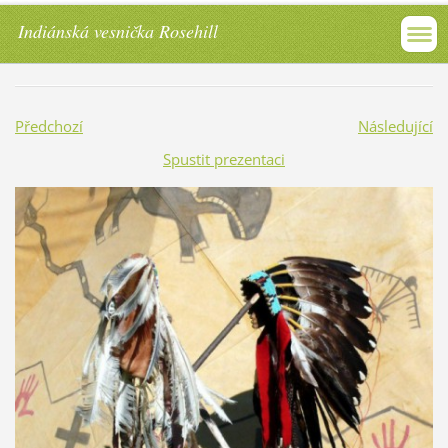
Indiánská vesnička Rosehill
Předchozí
Následující
Spustit prezentaci