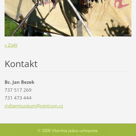
« Zpět
Kontakt
Bc. Jan Bezek
737 517 269
731 473 444
indianmu
zeum@cen
trum.cz
© 2008 Všechna práva vyhrazena.